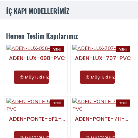
İÇ KAPI MODELLERİMİZ
Hemen Teslim Kapılarımız
YENI
YENI
ADEN-LUX-098-PVC
ADEN-LUX-707-PVC
ÇOK SATAN
MÜŞTERI HIZMETLERI
MÜŞTERI HIZMETLERI
YENI
YENI
ADEN-PONTE-5F2-PVC
ADEN-PONTE-711-PVC
MÜŞTERI HIZMETLERI
MÜŞTERI HIZMETLERI